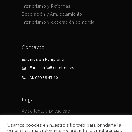
Interiorismo y Reformas
Decoración y Amueblamiento
Interiorismo y decoración comercial
Contacto
Estamos en Pamplona
Email: info@emebeo.es
M: 620 38 45 10
Legal
Aviso legal y privacidad
Política de cookies
Usamos cookies en nuestro sitio web para brindarte la
experiencia más relevante recordando tus preferencias